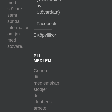
med
av
stövare
Stövardata)
samt
sprida
Facebook
information
om jakt
Köpvillkor
med
stövare.
BLI
MEDLEM
Genom
ditt
medlemskap
stödjer
du
klubbens
arbete