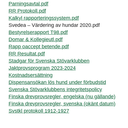
Parningsavtal.pdf
RR Protokoll.pdf
Kalkyl rapporteringssystem.pdf
Svedea – Värdering av hundar 2020.pdf
Bestyrelserapport T98.pdf
Domar & Kollegieutl.pdf
Rapp oaccept betende.pdf
RR Resultat.pdf
Stadgar för Svenska Stövarklubben
Jaktprovsprogram 2023-2024
Kostnadsersättning
Dispensansökan lös hund under förbudstid
Svenska Stövarklubbens integritetspolicy
Finska drevprovsregler, engelska (nu gällande)
Finska drevprovsregler, svenska (okänt datum)
Svstkl protokoll 1912-1927