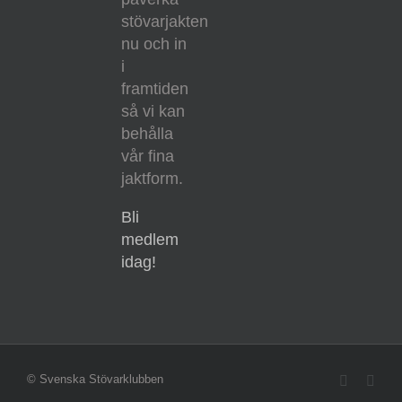
stövarjakten
nu och in
i
framtiden
så vi kan
behålla
vår fina
jaktform.
Bli
medlem
idag!
© Svenska Stövarklubben
Faceboo
E-
post