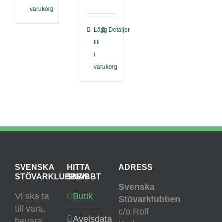
varukorg
Lägg
Detaljer
till
i
varukorg
SVENSKA
HITTA
ADRESS
STÖVARKLUBBEN
SNABBT
Svenska
Vi ska ta
Butik
Stövarklubben
till vara,
c/o Rolf
Avelsdata
bevara