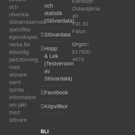
Karlsson
och
och
Östantjärna
statistik
utveckla
40
(Stövardata)
stövarrasernas
791 92
specifika
Falun
Stövardata
egenskaper,
Orgnr:
verka för
Hopp
817600-
tidsenlig
& Lek
4474
jaktutövning
(Testversion
med
av
stövare
Stövardata)
samt
sprida
Facebook
information
om jakt
Köpvillkor
med
stövare.
BLI