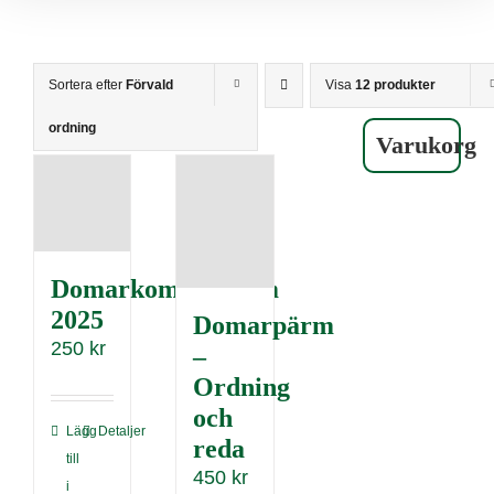
Sortera efter
Förvald
Visa
12 produkter
ordning
Varukorg
Domarkompendium
2025
Domarpärm
250
kr
–
Ordning
och
Lägg
Detaljer
reda
till
450
kr
i