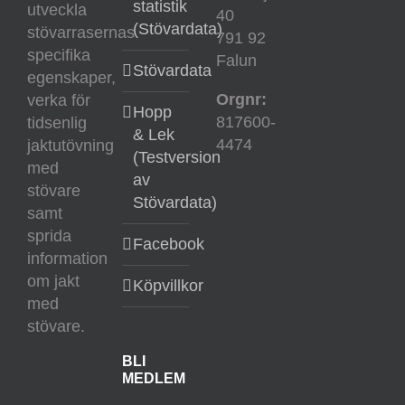
statistik
utveckla
40
(Stövardata)
stövarrasernas
791 92
specifika
Falun
Stövardata
egenskaper,
Orgnr:
verka för
Hopp
817600-
tidsenlig
& Lek
4474
jaktutövning
(Testversion
med
av
stövare
Stövardata)
samt
sprida
Facebook
information
om jakt
Köpvillkor
med
stövare.
BLI
MEDLEM