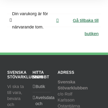
Din varukorg är för
Gå tillbaka till
närvarande tom.
butiken
SVENSKA
HITTA
ADRESS
STÖVARKLUBBEN
SNABBT
Svenska
Vi ska ta
Butik
Stövarklubben
till vara,
c/o Rolf
Avelsdata
bevara
Karlsson
och
och
Östantjärna