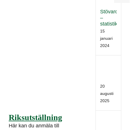
Stövardata
–
statistik
15
januari
2024
Stöv
2025
02
20
augusti
2025
Riksutställning
Stöv
2024
Här kan du anmäla till