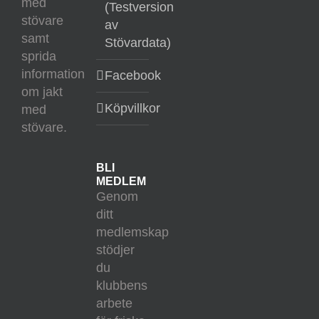
med
(Testversion
stövare
av
samt
Stövardata)
sprida
information
Facebook
om jakt
Köpvillkor
med
stövare.
BLI
MEDLEM
Genom
ditt
medlemskap
stödjer
du
klubbens
arbete