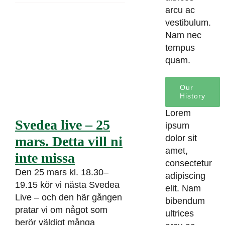
arcu ac
vestibulum.
Nam nec
tempus
quam.
Our
History
Lorem
Svedea live – 25
ipsum
dolor sit
mars. Detta vill ni
amet,
inte missa
consectetur
Den 25 mars kl. 18.30–
adipiscing
19.15 kör vi nästa Svedea
elit. Nam
Live – och den här gången
bibendum
pratar vi om något som
ultrices
berör väldigt många