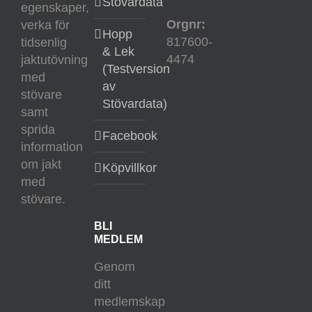
Stövardata
egenskaper,
Orgnr:
verka för
Hopp
817600-
tidsenlig
& Lek
4474
jaktutövning
(Testversion
med
av
stövare
Stövardata)
samt
sprida
Facebook
information
om jakt
Köpvillkor
med
stövare.
BLI
MEDLEM
Genom
ditt
medlemskap