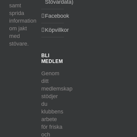
Stövardata)
samt
sprida
Facebook
information
om jakt
Köpvillkor
med
stövare.
BLI
MEDLEM
Genom
ditt
medlemskap
stödjer
du
klubbens
arbete
för friska
och