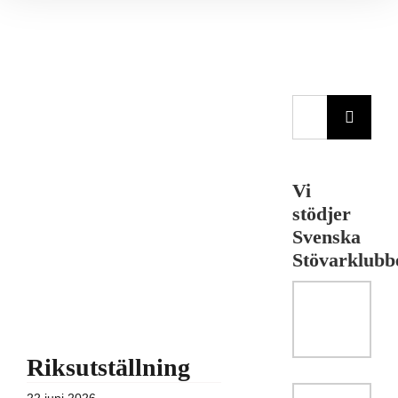
Visa
större
bild
Sök
efter:
Vi
stödjer
Svenska
Stövarklubb
Riksutställning
22 juni 2026