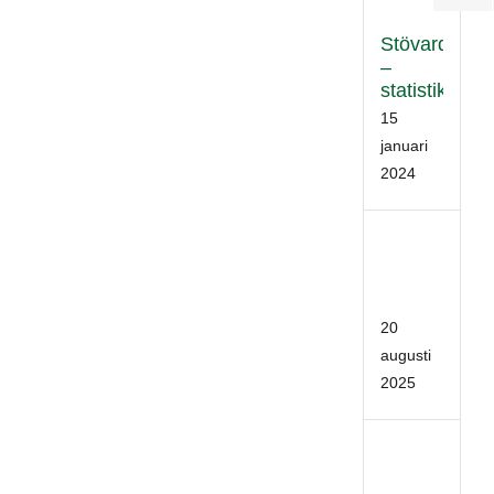
Stövardata
–
statistik
15
januari
2024
Stöv
2025
02
20
augusti
2025
Stöv
2024