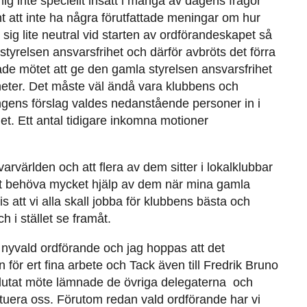
ig inte speciellt insatt i många av dagens frågor
t att inte ha några förutfattade meningar om hur
 sig lite neutral vid starten av ordförandeskapet så
styrelsen ansvarsfrihet och därför avbröts det förra
tade mötet att ge den gamla styrelsen ansvarsfrihet
igheter. Det måste väl ändå vara klubbens och
gens förslag valdes nedanstående personer in i
et. Ett antal tidigare inkomna motioner
övarvärlden och att flera av dem sitter i lokalklubbar
att behöva mycket hjälp av dem när mina gamla
is att vi alla skall jobba för klubbens bästa och
i stället se framåt.
nyvald ordförande och jag hoppas att det
 för ert fina arbete och Tack även till Fredrik Bruno
vslutat möte lämnade de övriga delegaterna och
ituera oss. Förutom redan vald ordförande har vi