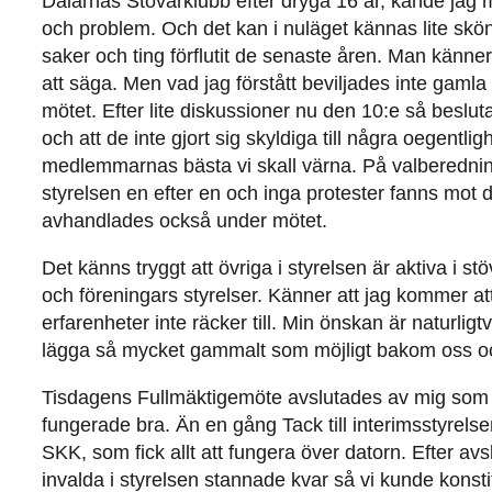
Dalarnas Stövarklubb efter dryga 16 år, kände jag m
och problem. Och det kan i nuläget kännas lite skön
saker och ting förflutit de senaste åren. Man känner
att säga. Men vad jag förstått beviljades inte gamla 
mötet. Efter lite diskussioner nu den 10:e så beslu
och att de inte gjort sig skyldiga till några oegentl
medlemmarnas bästa vi skall värna. På valberednin
styrelsen en efter en och inga protester fanns mot d
avhandlades också under mötet.
Det känns tryggt att övriga i styrelsen är aktiva i st
och föreningars styrelser. Känner att jag kommer 
erfarenheter inte räcker till. Min önskan är naturligtv
lägga så mycket gammalt som möjligt bakom oss och 
Tisdagens Fullmäktigemöte avslutades av mig som 
fungerade bra. Än en gång Tack till interimsstyrelsen
SKK, som fick allt att fungera över datorn. Efter a
invalda i styrelsen stannade kvar så vi kunde konst