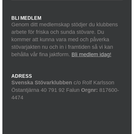
BLI MEDLEM
Genom ditt medlemskap stödjer du klubbens
arbete för friska och sunda stövare. Du
kommer att kunna vara med och påverka
stövarjakten nu och in i framtiden så vi kan
behålla vår fina jaktform.
Bli medlem idag!
ADRESS
Svenska Stövarklubben
c/o Rolf Karlsson
Östantjärna 40 791 92 Falun
Orgnr:
817600-
4474