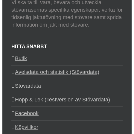
Vi ska ta till vara, bevara och utveckla
stövarrasernas specifika egenskaper, verka för
tidsenlig jaktutövning med stövare samt sprida
information om jakt med stövare.
HITTA SNABBT
Butik
Avelsdata och statistik (Stövardata)
Stövardata
Hopp & Lek (Testversion av Stövardata)
Facebook
Köpvillkor