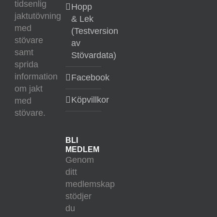
tidsenlig
Hopp
jaktutövning
& Lek
med
(Testversion
stövare
av
samt
Stövardata)
sprida
information
Facebook
om jakt
Köpvillkor
med
stövare.
BLI
MEDLEM
Genom
ditt
medlemskap
stödjer
du