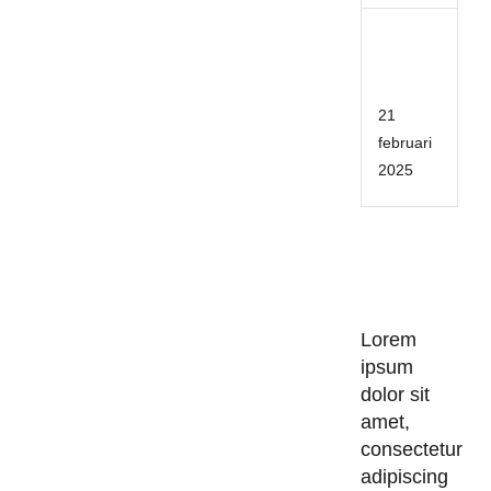
Stöv
2024
04
21
februari
2025
Lorem
ipsum
dolor sit
amet,
consectetur
adipiscing