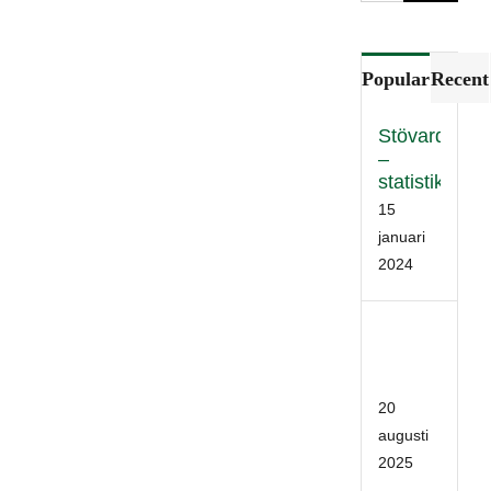
Popular
Recent
Stövardata
–
statistik
15
januari
2024
Stöv
2025
02
20
augusti
2025