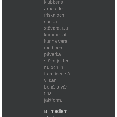
klubbens
arbete för
friska och
sunda
stövare. Du
kommer att
kunna vara
med och
påverka
stövarjakten
nu och in i
framtiden så
vi kan
behålla vår
fina
jaktform.
Bli medlem