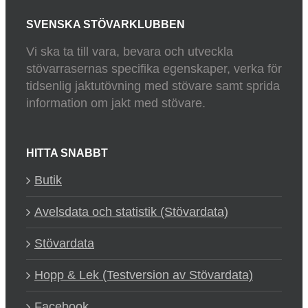
SVENSKA STÖVARKLUBBEN
Vi ska ta till vara, bevara och utveckla
stövarrasernas specifika egenskaper, verka för
tidsenlig jaktutövning med stövare samt sprida
information om jakt med stövare.
HITTA SNABBT
Butik
Avelsdata och statistik (Stövardata)
Stövardata
Hopp & Lek (Testversion av Stövardata)
Facebook