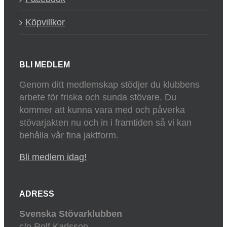
Köpvillkor
BLI MEDLEM
Genom ditt medlemskap stödjer du klubbens
arbete för friska och sunda stövare. Du
kommer att kunna vara med och påverka
stövarjakten nu och in i framtiden så vi kan
behålla vår fina jaktform.
Bli medlem idag!
ADRESS
Svenska Stövarklubben
c/o Rolf Karlsson