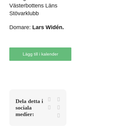
Västerbottens Läns
Stövarklubb
Domare:
Lars Widén.
Lägg till i kalender
Facebook
X
Dela detta i
sociala
LinkedIn
WhatsApp
medier:
E-
post