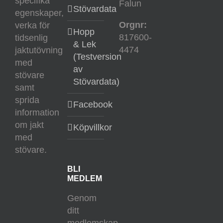
specifika
Falun
Stövardata
egenskaper,
Orgnr:
verka för
Hopp
817600-
tidsenlig
& Lek
4474
jaktutövning
(Testversion
med
av
stövare
Stövardata)
samt
sprida
Facebook
information
om jakt
Köpvillkor
med
stövare.
BLI
MEDLEM
Genom
ditt
medlemskap