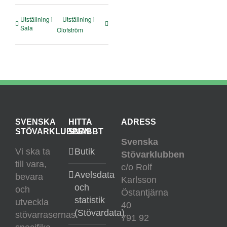
Utställning i
Utställning i
Sala
Olofström
SVENSKA
HITTA
ADRESS
STÖVARKLUBBEN
SNABBT
Svenska
Vi ska ta
Butik
Stövarklubben
till vara,
c/o Rolf
Avelsdata
bevara
Karlsson
och
och
Östantjärna
statistik
utveckla
40
(Stövardata)
stövarrasernas
791 92