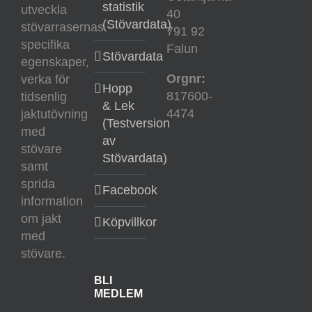
statistik
utveckla
40
(Stövardata)
stövarrasernas
791 92
specifika
Falun
Stövardata
egenskaper,
Orgnr:
verka för
Hopp
817600-
tidsenlig
& Lek
4474
jaktutövning
(Testversion
med
av
stövare
Stövardata)
samt
sprida
Facebook
information
om jakt
Köpvillkor
med
stövare.
BLI
MEDLEM